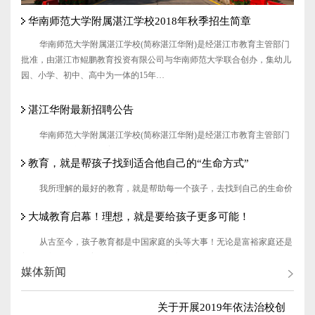
华南师范大学附属湛江学校2018年秋季招生简章
华南师范大学附属湛江学校(简称湛江华附)是经湛江市教育主管部门
批准，由湛江市鲲鹏教育投资有限公司与华南师范大学联合创办，集幼儿
园、小学、初中、高中为一体的15年…
湛江华附最新招聘公告
华南师范大学附属湛江学校(简称湛江华附)是经湛江市教育主管部门
批准，由湛江市鲲鹏教育投资有限公司与华南师范大学联合创办，集幼儿
教育，就是帮孩子找到适合他自己的“生命方式”
园、小学、初中、高中为一体的15年…
我所理解的最好的教育，就是帮助每一个孩子，去找到自己的生命价
值。从事着自己喜欢的事情，过着自己想要的生活，这就足够了。对于生
大城教育启幕！理想，就是要给孩子更多可能！
命，每个人，只有他自己，才能对它负责…
从古至今，孩子教育都是中国家庭的头等大事！无论是富裕家庭还是
普通人家，周边教育都被列为了重要的选房依据。鼎能东盟城深知湛江城
媒体新闻
区学位紧张问题，以高度使命感履行建设…
关于开展2019年依法治校创