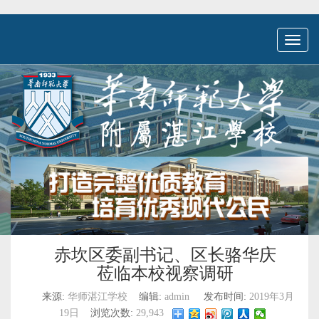
Toggl
naviga
赤坎区委副书记、区长骆华庆
莅临本校视察调研
来源:
华师湛江学校
编辑:
admin
发布时间:
2019年3月
19日
浏览次数:
29,943