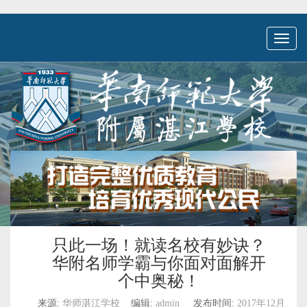
Toggl
naviga
只此一场！就读名校有妙诀？
华附名师学霸与你面对面解开
个中奥秘！
来源:
华师湛江学校
编辑:
admin
发布时间:
2017年12月