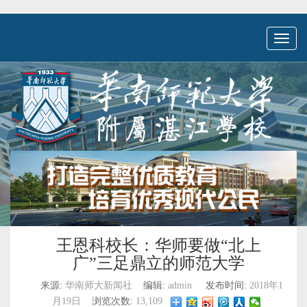
Toggl
naviga
王恩科校长：华师要做“北上
广”三足鼎立的师范大学
来源:
华南师大新闻社
编辑:
admin
发布时间:
2018年1
月19日
浏览次数:
13,109